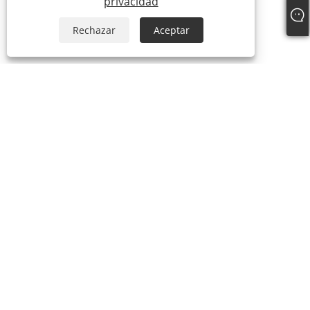
privacidad
Rechazar
Aceptar
Teléfono:
+86-15888527725
Correo electrónico:
zhr-8104@hotmail.com
DIRECCIÓN:
Piso 2, Nanbang Mingzuo, Ningbo, Zhejiang,